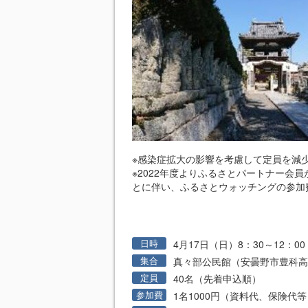
※感染症拡大の影響を考慮して定員を減
※2022年度よりふるさとパートナー会
とに伴い、ふるさとウォッチングの参加
日時
4月17日（日）8：30～12：00
駐車場
集合
真々部公民館（安曇野市豊科高家5
定員
40名（先着申込順）
参加費
1名1000円（資料代、保険代等