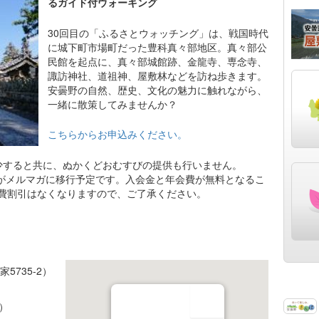
るガイド付ウォーキング
30回目の「ふるさとウォッチング」は、戦国時代
に城下町市場町だった豊科真々部地区。真々部公
民館を起点に、真々部城館跡、金龍寺、専念寺、
諏訪神社、道祖神、屋敷林などを訪ね歩きます。
安曇野の自然、歴史、文化の魅力に触れながら、
一緒に散策してみませんか？
こちらからお申込みください。
少すると共に、ぬかくどおむすびの提供も行いません。
員がメルマガに移行予定です。入会金と年会費が無料となるこ
費割引はなくなりますので、ご了承ください。
735-2）
）