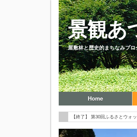
景観あ
屋敷林と歴史的まちなみプロ
Home
【終了】 第30回ふるさとウォ