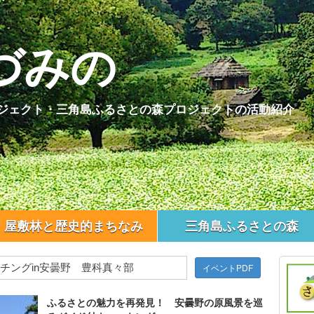
づみの
ジェクト・三角島ふるさとの森プロジェクトの活動紹介
屋敷林と歴史的まちなみ
三角島ふるさとの森
ッチングin安曇野 豊科真々部
イベントPDF
ふるさとの魅力を再発見！ 安曇野の原風景を巡